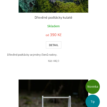
Dřevěné podtácky kulaté
Skladem
390 Kč
od
DETAIL
Dřevěné podtácky se jmény členů rodiny.
Kód:
446/3
Novinka
Tip