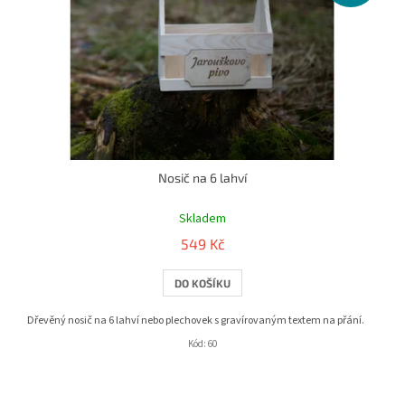
Nosič na 6 lahví
Průměrné
hodnocení
Skladem
produktu
549 Kč
je
5,0
DO KOŠÍKU
z
5
hvězdiček.
Dřevěný nosič na 6 lahví nebo plechovek s gravírovaným textem na přání.
Kód:
60