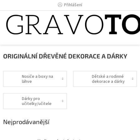
Přejít
Přihlášení
na
obsah
ORIGINÁLNÍ DŘEVĚNÉ DEKORACE A DÁRKY
Nosiče a boxy na
Dětské a rodinné
láhve
dekorace a dárky
Dárky pro
učitelky/učitele
Nejprodávanější