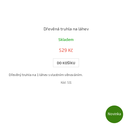
Dřevěná truhla na láhev
Skladem
529 Kč
DO KOŠÍKU
Dřevěný truhla na 1 láhev s vlastním věnováním.
Kód:
531
Novinka