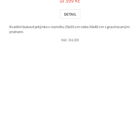
399 Kč
od
DETAIL
Kvalitní bukové prkýnko v rozměru 20x30 cm nebo 30x40 cm s gravírovaným
jménem.
Kód:
314/20X