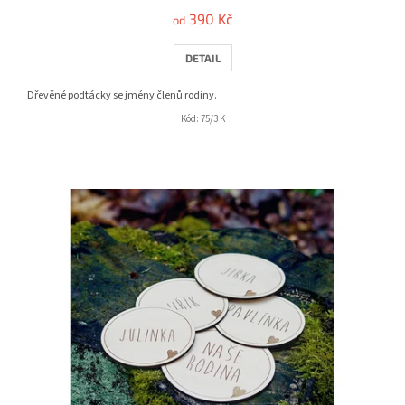
390 Kč
od
DETAIL
Dřevěné podtácky se jmény členů rodiny.
Kód:
75/3 K