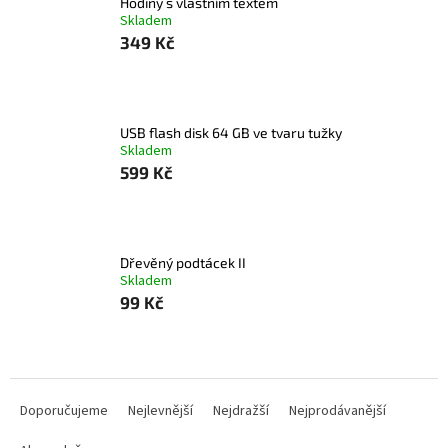
Hodiny s vlastním textem
Skladem
349 Kč
USB flash disk 64 GB ve tvaru tužky
Skladem
599 Kč
Dřevěný podtácek II
Skladem
99 Kč
Ř
a
Doporučujeme
Nejlevnější
Nejdražší
Nejprodávanější
z