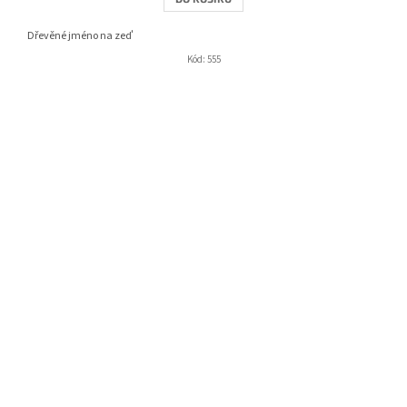
Dřevěné jméno na zeď
Kód:
555