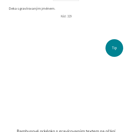
Deka s gravírovaným jménem.
Kód:
329
Tip
Bambusové prkénko s gravírovaným textem na přání