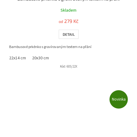
Skladem
279 Kč
od
DETAIL
Bambusové prkénko s gravírovaným textem na přání
22x14 cm
20x30 cm
Kód:
605/22X
Novinka