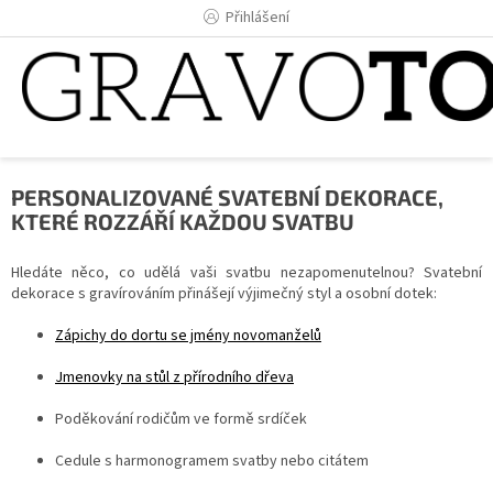
Přejít
Přihlášení
na
obsah
PERSONALIZOVANÉ SVATEBNÍ DEKORACE,
KTERÉ ROZZÁŘÍ KAŽDOU SVATBU
Hledáte něco, co udělá vaši svatbu nezapomenutelnou? Svatební
dekorace s gravírováním přinášejí výjimečný styl a osobní dotek:
Zápichy do dortu se jmény novomanželů
Jmenovky na stůl z přírodního dřeva
Poděkování rodičům ve formě srdíček
Cedule s harmonogramem svatby nebo citátem