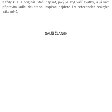
Každý kus je originál. Stačí napsat, jaký je styl vaší svatby, a já vám
připravím ladící dekorace. Inspiraci najdete i v referencích reálných
zákazníků.
DALŠÍ ČLÁNEK
Z
á
p
a
t
í