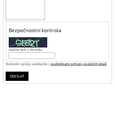
Bezpečnostní kontrola
Opište text z obrázku
Vložením zprávy souhlasíte s
podmínkami ochrany osobních údajů
ODESLAT
Z
á