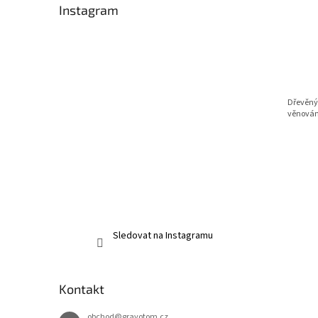
Instagram
t
ů
Dřevěný 
věnová
Sledovat na Instagramu
Kontakt
obchod
@
gravotom.cz