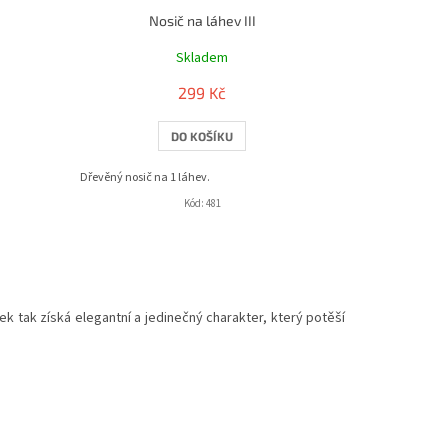
Nosič na láhev III
Skladem
299 Kč
DO KOŠÍKU
Dřevěný nosič na 1 láhev.
Kód:
481
k tak získá elegantní a jedinečný charakter, který potěší