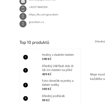
+420774842054
https://fb.com/gravotom
gravotom.cz
Top 10 produktů
Dřevěný 
Hodiny s vlastním textem
349 Kč
Dřevěný USB flash disk 16
GB 3.0 s textem na přání
439 Kč
Moje nosič
každého o
Foto rámeček se jmény a
datem svatby
309 Kč
Dřevěný podtácek
99 Kč