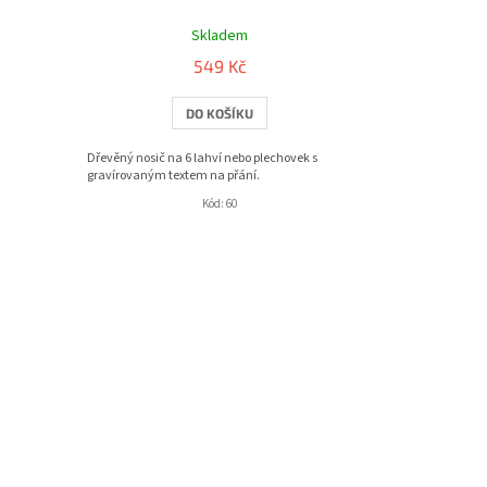
Průměrné
hodnocení
Skladem
produktu
549 Kč
je
5,0
DO KOŠÍKU
z
5
hvězdiček.
Dřevěný nosič na 6 lahví nebo plechovek s
gravírovaným textem na přání.
Kód:
60