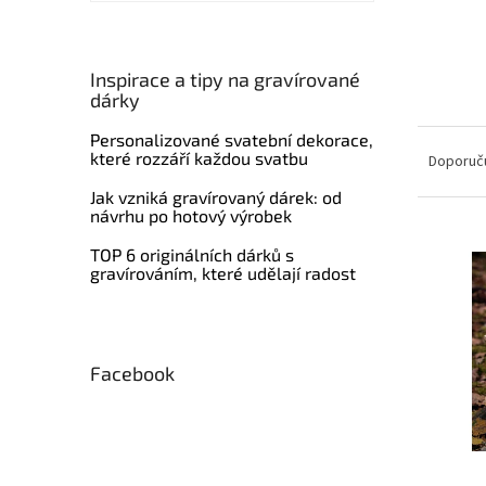
í
p
a
n
Inspirace a tipy na gravírované
dárky
e
l
Ř
Personalizované svatební dekorace,
které rozzáří každou svatbu
a
Doporuč
z
Jak vzniká gravírovaný dárek: od
e
návrhu po hotový výrobek
n
V
í
TOP 6 originálních dárků s
ý
gravírováním, které udělají radost
p
p
r
i
o
s
d
p
Facebook
u
r
k
o
t
d
ů
u
k