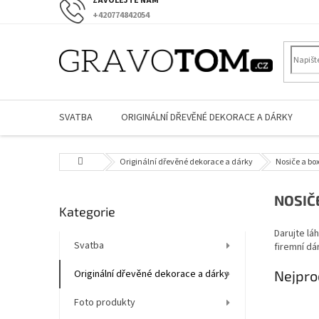
Přejít
+420774842054
na
obsah
SVATBA
ORIGINÁLNÍ DŘEVĚNÉ DEKORACE A DÁRKY
Domů
Originální dřevěné dekorace a dárky
Nosiče a bo
P
NOSIČ
Přeskočit
Kategorie
o
kategorie
s
Darujte lá
t
Svatba
firemní dá
r
Originální dřevěné dekorace a dárky
Nejpro
a
n
Foto produkty
n