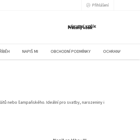
Přihlášení
NÁKUPNÍ KOŠÍK
Prázdný košík
ŘÍBĚH
NAPIŠ MI
OBCHODNÍ PODMÍNKY
OCHRANA OSOBNÍC
ilátů nebo šampaňského. Ideální pro svatby, narozeniny i