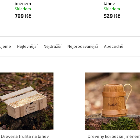
jménem
láhev
Skladem
Skladem
799 Kč
529 Kč
ujeme
Nejlevnější
Nejdražší
Nejprodávanější
Abecedně
Dřevěná truhla na láhev
Dřevěný korbel se jméne