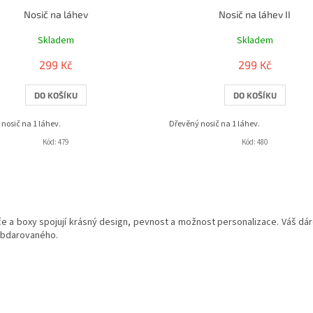
Nosič na láhev
Nosič na láhev II
Skladem
Skladem
299 Kč
299 Kč
DO KOŠÍKU
DO KOŠÍKU
nosič na 1 láhev.
Dřevěný nosič na 1 láhev.
Kód:
479
Kód:
480
O
v
e a boxy spojují krásný design, pevnost a možnost personalizace. Váš dáre
l
bdarovaného.
á
d
a
c
í
p