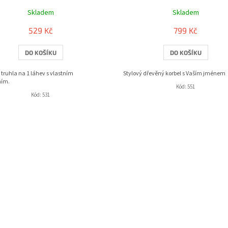
Skladem
Skladem
529 Kč
799 Kč
DO KOŠÍKU
DO KOŠÍKU
truhla na 1 láhev s vlastním
Stylový dřevěný korbel s Vaším jménem
ním.
Kód:
551
Kód:
531