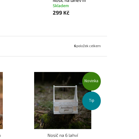
Nosič na láhev III
Skladem
299 Kč
6
položek celkem
Novinka
Tip
m
Nosič na 6 lahví