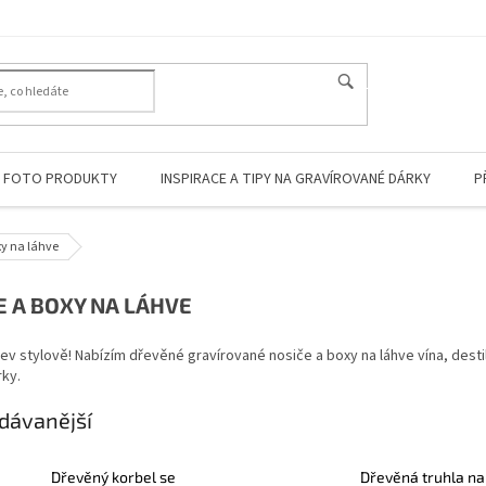
HLEDAT
FOTO PRODUKTY
INSPIRACE A TIPY NA GRAVÍROVANÉ DÁRKY
P
xy na láhve
E A BOXY NA LÁHVE
hev stylově! Nabízím dřevěné gravírované nosiče a boxy na láhve vína, dest
rky.
dávanější
Dřevěný korbel se
Dřevěná truhla na