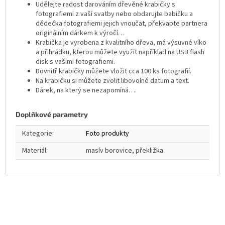
Udělejte radost darováním dřevěné krabičky s
fotografiemi z vaší svatby nebo obdarujte babičku a
dědečka fotografiemi jejich vnoučat, překvapte partnera
originálním dárkem k výročí…
Krabička je vyrobena z kvalitního dřeva, má výsuvné víko
a přihrádku, kterou můžete využít například na USB flash
disk s vašimi fotografiemi.
Dovnitř krabičky můžete vložit cca 100 ks fotografií.
Na krabičku si můžete zvolit libovolné datum a text.
Dárek, na který se nezapomíná….
Doplňkové parametry
Kategorie
:
Foto produkty
Materiál
:
masív borovice, překližka
Z