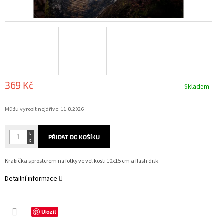
369 Kč
Skladem
Měrná
Můžu vyrobit nejdříve:
11.8.2026
cena:
PŘIDAT DO KOŠÍKU
Krabička s prostorem na fotky ve velikosti 10x15 cm a flash disk.
Detailní informace
Uložit