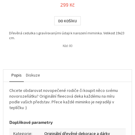
299 Kč
DO KOŠÍKU
Dřevěná cedulka s gravírovanými údaji k narození miminka. Velikost 19x23
cm.
Kód:
80
Popis
Diskuze
Chcete obdarovat novopečené rodiče či koupit něco svému
novorozeňátku? Originální fleecová deka každému na míru
podle vašich představ. Přece každé miminko je nejraději v
teplíčku :)
Doplňkové parametry
Kategorie
:
Originální dřevěné dekorace a dárky