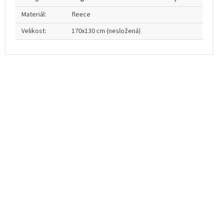
Materiál
:
fleece
Velikost
:
170x130 cm (nesložená)
Z
á
p
a
t
í