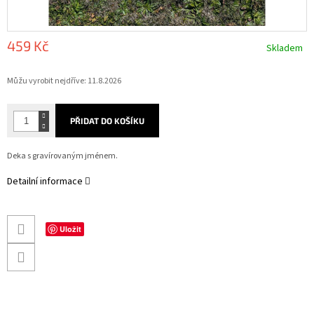
459 Kč
Skladem
Měrná
Můžu vyrobit nejdříve:
11.8.2026
cena:
PŘIDAT DO KOŠÍKU
Deka s gravírovaným jménem.
Detailní informace
Uložit