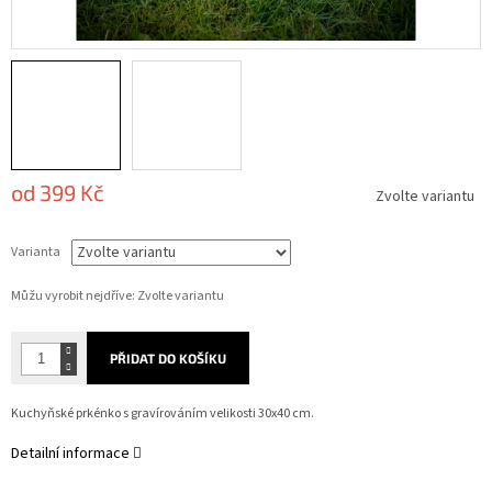
od
399 Kč
Zvolte variantu
Měrná
cena:
Varianta
Můžu vyrobit nejdříve:
Zvolte variantu
PŘIDAT DO KOŠÍKU
Kuchyňské prkénko s gravírováním velikosti 30x40 cm.
Detailní informace