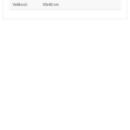
Velikost
:
30x40 cm
Z
á
p
a
t
í