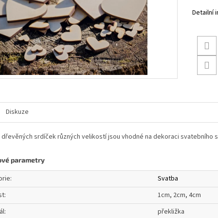
Detailní
Diskuze
 dřevěných srdíček různých velikostí jsou vhodné na dekoraci svatebního s
ové parametry
orie
:
Svatba
st
:
1cm, 2cm, 4cm
ál
:
překližka