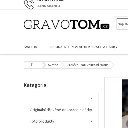
Přejít
+420774842054
na
obsah
SVATBA
ORIGINÁLNÍ DŘEVĚNÉ DEKORACE A DÁRKY
Domů
Svatba
Srdíčka - mix velikostí 200 ks
P
Přeskočit
Kategorie
o
kategorie
s
t
Svatba
r
Originální dřevěné dekorace a dárky
a
n
Foto produkty
n