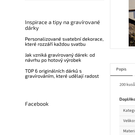
í
p
a
n
Inspirace a tipy na gravírované
dárky
e
l
Personalizované svatební dekorace,
které rozzáří každou svatbu
Jak vzniká gravírovaný dárek: od
návrhu po hotový výrobek
Popis
TOP 6 originálních dárků s
gravírováním, které udělají radost
200 kusů
Doplňk
Facebook
Kateg
Veliko
Materi