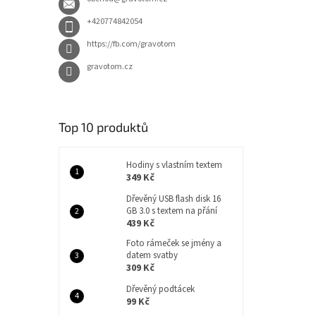
+420774842054
https://fb.com/gravotom
gravotom.cz
Top 10 produktů
Hodiny s vlastním textem
349 Kč
Dřevěný USB flash disk 16
GB 3.0 s textem na přání
439 Kč
Foto rámeček se jmény a
datem svatby
309 Kč
Dřevěný podtácek
99 Kč