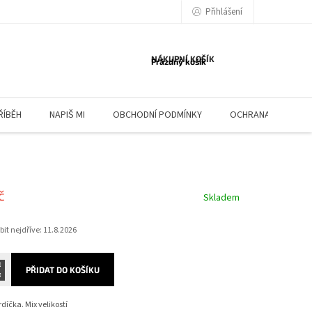
Přihlášení
NÁKUPNÍ KOŠÍK
Prázdný košík
ŘÍBĚH
NAPIŠ MI
OBCHODNÍ PODMÍNKY
OCHRANA OSOBNÍC
č
Skladem
it nejdříve:
11.8.2026
PŘIDAT DO KOŠÍKU
díčka. Mix velikostí