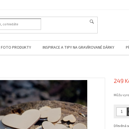
HLEDAT
FOTO PRODUKTY
INSPIRACE A TIPY NA GRAVÍROVANÉ DÁRKY
P
249 K
Měrná
Můžu vyrob
cena:
Dřevěná sr