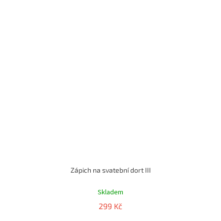
Zápich na svatební dort III
Průměrné
hodnocení
Skladem
produktu
299 Kč
je
5,0