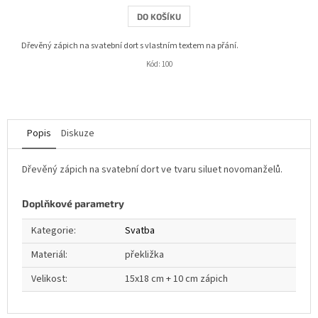
z
DO KOŠÍKU
5
hvězdiček.
Dřevěný zápich na svatební dort s vlastním textem na přání.
Kód:
100
Popis
Diskuze
Dřevěný zápich na svatební dort ve tvaru siluet novomanželů.
Doplňkové parametry
Kategorie
:
Svatba
Materiál
:
překližka
Velikost
:
15x18 cm + 10 cm zápich