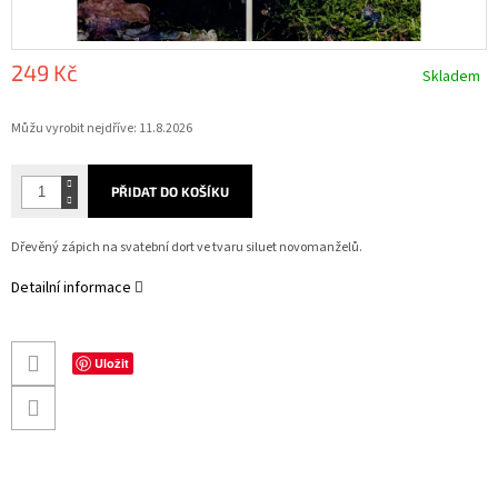
249 Kč
Skladem
Měrná
Můžu vyrobit nejdříve:
11.8.2026
cena:
PŘIDAT DO KOŠÍKU
Dřevěný zápich na svatební dort ve tvaru siluet novomanželů.
Detailní informace
Uložit