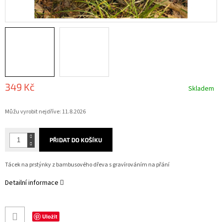
349 Kč
Skladem
Měrná
Můžu vyrobit nejdříve:
11.8.2026
cena:
PŘIDAT DO KOŠÍKU
Tácek na prstýnky z bambusového dřeva s gravírováním na přání
Detailní informace
Uložit