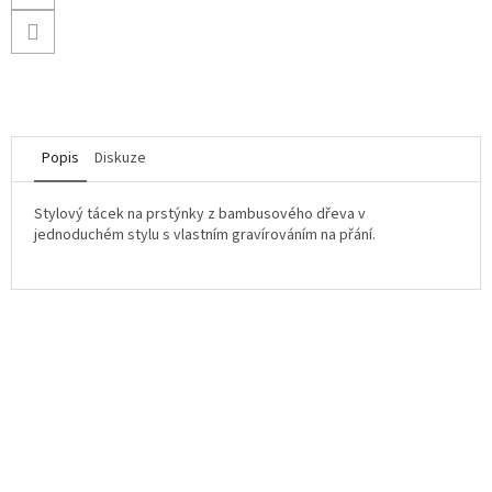
Popis
Diskuze
Stylový tácek na prstýnky z bambusového dřeva v
jednoduchém stylu s vlastním gravírováním na přání.
Z
á
p
a