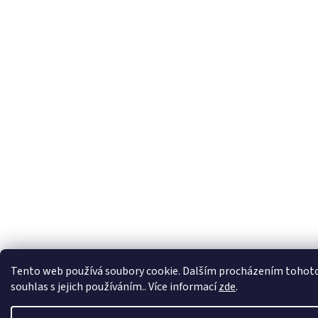
Z
á
p
a
t
í
Tento web používá soubory cookie. Dalším procházením tohoto
souhlas s jejich používáním.. Více informací
zde
.