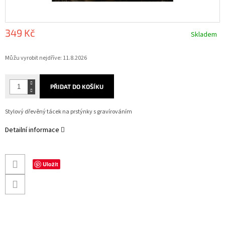
349 Kč
Skladem
Měrná
Můžu vyrobit nejdříve:
11.8.2026
cena:
PŘIDAT DO KOŠÍKU
Stylový dřevěný tácek na prstýnky s gravírováním
Detailní informace
Uložit