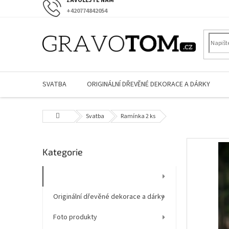
Přejít
+420774842054
na
obsah
SVATBA
ORIGINÁLNÍ DŘEVĚNÉ DEKORACE A DÁRKY
Domů
Svatba
Ramínka 2 ks
P
Přeskočit
Kategorie
o
kategorie
s
t
Svatba
r
Originální dřevěné dekorace a dárky
a
n
Foto produkty
n