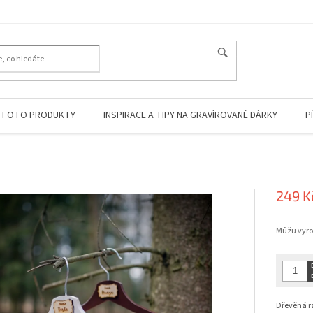
HLEDAT
FOTO PRODUKTY
INSPIRACE A TIPY NA GRAVÍROVANÉ DÁRKY
P
249 K
Měrná
Můžu vyrob
cena:
Dřevěná ra