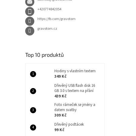
+420774842054
https://fb.com/gravotom
gravotom.cz
Top 10 produktů
Hodiny s vlastním textem
349 Kč
Dřevěný USB flash disk 16
GB 3.0 s textem na přání
439 Kč
Foto rámeček se jmény a
datem svatby
309 Kč
Dřevěný podtácek
99 Kč