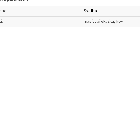
orie
:
Svatba
ál
:
masív, překližka, kov