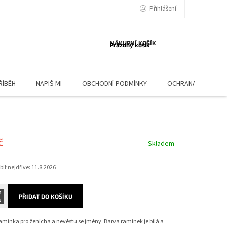
Přihlášení
NÁKUPNÍ KOŠÍK
Prázdný košík
ŘÍBĚH
NAPIŠ MI
OBCHODNÍ PODMÍNKY
OCHRANA OSOBNÍC
č
Skladem
it nejdříve:
11.8.2026
PŘIDAT DO KOŠÍKU
mínka pro ženicha a nevěstu se jmény. Barva ramínek je bílá a