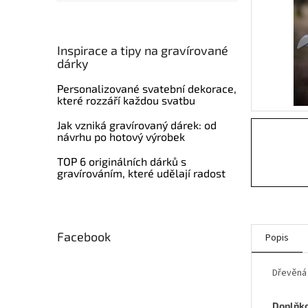
í
p
a
n
Inspirace a tipy na gravírované
dárky
e
l
Personalizované svatební dekorace,
které rozzáří každou svatbu
Jak vzniká gravírovaný dárek: od
návrhu po hotový výrobek
TOP 6 originálních dárků s
gravírováním, které udělají radost
Facebook
Popis
Dřevěná 
Doplňk